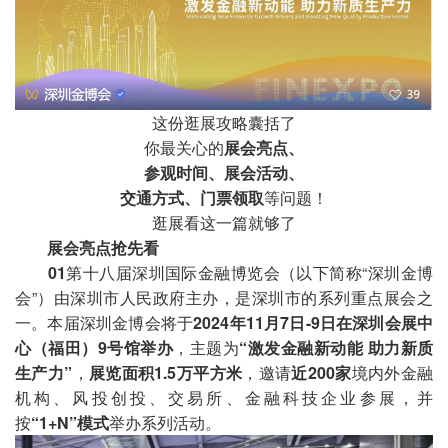
这份逛展攻略囊括了
你最关心的
展会亮点、
参观时间、展会活动、
交通方式、
门票领取
等问题！
逛展看这一篇就够了
展会亮点抢先看
0
1
第十八届深圳国际金融博览会（以下简称“深圳金博
会”）由深圳市人民政府主办，是深圳市的系列重点展会之
一。本届深圳金博会将于
2024年11月7日-9日在深圳会展中
心（福田）9号馆举办
，主题为
“激发金融新动能 助力新质
生产力”
，
展览面积1.5万平方米
，邀请
近
200家
境内外金融
机构、风投创投、交易所、金融科技企业参展，并
按
“1+N”模式
举办系列活动。